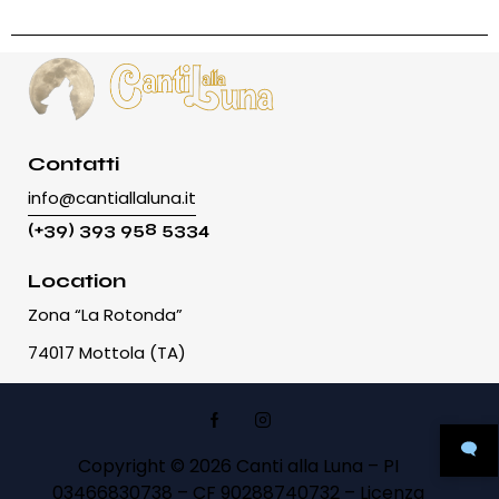
Contatti
info@cantiallaluna.it
(+39) 393 958 5334
Location
Zona “La Rotonda”
74017 Mottola (TA)
Copyright © 2026
Canti alla Luna
– PI
03466830738 – CF 90288740732 – Licenza