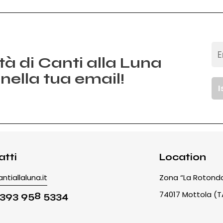
ità di Canti alla Luna
nella tua email!
tti
Location
ntiallaluna.it
Zona “La Rotond
74017 Mottola (T
 393 958 5334