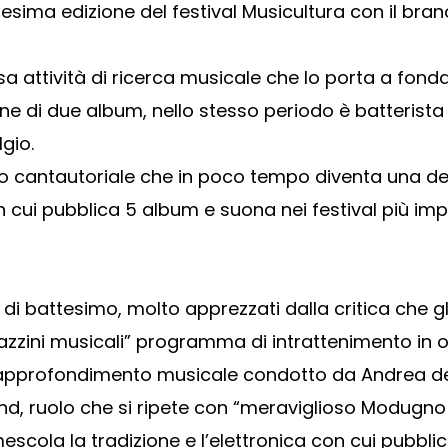
duesima edizione del festival Musicultura con il br
 attività di ricerca musicale che lo porta a fond
one di due album, nello stesso periodo è batterista
gio.
o cantautoriale che in poco tempo diventa una del
cui pubblica 5 album e suona nei festival più impor
i battesimo, molto apprezzati dalla critica che g
gazzini musicali” programma di intrattenimento in o
approfondimento musicale condotto da Andrea del
d, ruolo che si ripete con “meraviglioso Modugno 2
scola la tradizione e l’elettronica con cui pubblic